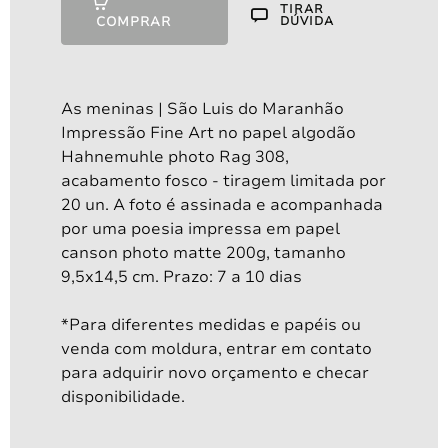
A partir de
TIRAR
COMPRAR
DÚVIDA
R$
170,00
As meninas | São Luis do Maranhão
Impressão Fine Art no papel algodão
Hahnemuhle photo Rag 308,
acabamento fosco - tiragem limitada por
20 un. A foto é assinada e acompanhada
por uma poesia impressa em papel
canson photo matte 200g, tamanho
9,5x14,5 cm. Prazo: 7 a 10 dias
*Para diferentes medidas e papéis ou
venda com moldura, entrar em contato
para adquirir novo orçamento e checar
disponibilidade.
O céu como ponto de vista: se en...
A partir de