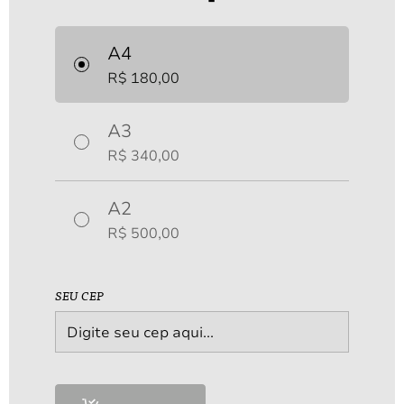
A partir de
R$
170,00
A4
R$
180,00
A3
R$
340,00
A2
R$
500,00
SEU CEP
Mapa das águas 03.